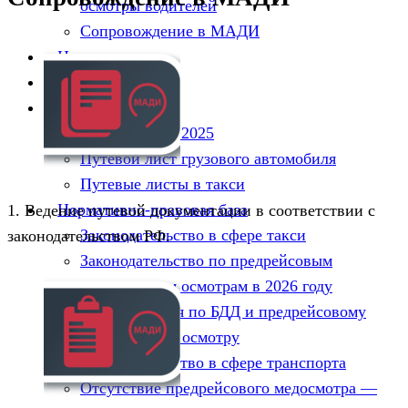
осмотры водителей
Сопровождение в МАДИ
Цены
Бланки
Путевые листы
Путевой лист 2025
Путевой лист грузового автомобиля
Путевые листы в такси
Нормативно-правовая база
1. Ведение путевой документации в соответствии с
Законодательство в сфере такси
законодательством РФ.
Законодательство по предрейсовым
медицинским осмотрам в 2026 году
Энциклопедия по БДД и предрейсовому
техническому осмотру
Законодательство в сфере транспорта
Отсутствие предрейсового медосмотра —