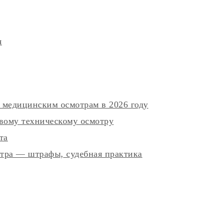
я
 медицинским осмотрам в 2026 году
вому техническому осмотру
та
отра — штрафы, судебная практика