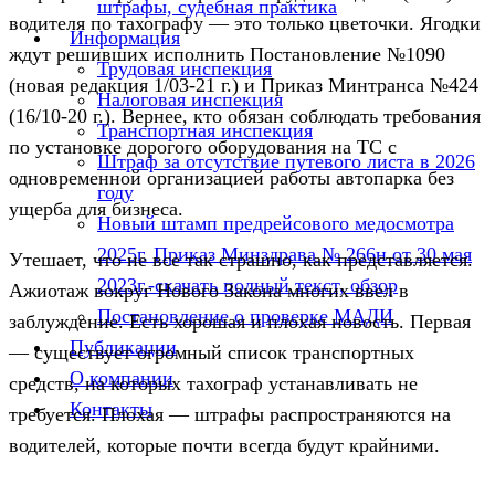
штрафы, судебная практика
водителя по тахографу — это только цветочки. Ягодки
Информация
ждут решивших исполнить Постановление №1090
Трудовая инспекция
(новая редакция 1/03-21 г.) и Приказ Минтранса №424
Налоговая инспекция
(16/10-20 г.). Вернее, кто обязан соблюдать требования
Транспортная инспекция
по установке дорогого оборудования на ТС с
Штраф за отсутствие путевого листа в 2026
одновременной организацией работы автопарка без
году
ущерба для бизнеса.
Новый штамп предрейсового медосмотра
2025г. Приказ Минздрава № 266н от 30 мая
Утешает, что не все так страшно, как представляется.
2023г.-скачать полный текст, обзор
Ажиотаж вокруг Нового Закона многих ввел в
Постановление о проверке МАДИ
заблуждение. Есть хорошая и плохая новость. Первая
Публикации
— существует огромный список транспортных
О компании
средств, на которых тахограф устанавливать не
Контакты
требуется. Плохая — штрафы распространяются на
водителей, которые почти всегда будут крайними.