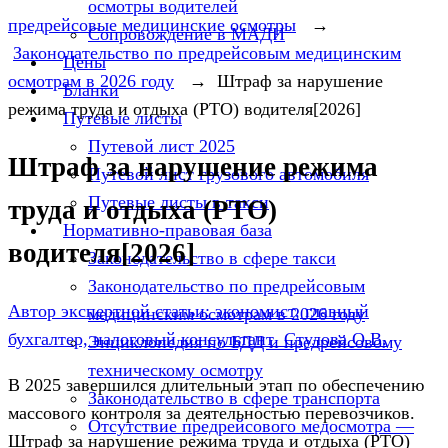
осмотры водителей
предрейсовые медицинские осмотры
→
Сопровождение в МАДИ
Законодательство по предрейсовым медицинским
Цены
осмотрам в 2026 году
→
Штраф за нарушение
Бланки
режима труда и отдыха (РТО) водителя[2026]
Путевые листы
Путевой лист 2025
Штраф за нарушение режима
Путевой лист грузового автомобиля
Путевые листы в такси
труда и отдыха (РТО)
Нормативно-правовая база
водителя[2026]
Законодательство в сфере такси
Законодательство по предрейсовым
Автор экспертной статьи: экономист, главный
медицинским осмотрам в 2026 году
бухгалтер, налоговый консультант Стулова О.В.
Энциклопедия по БДД и предрейсовому
техническому осмотру
В 2025 завершился длительный этап по обеспечению
Законодательство в сфере транспорта
массового контроля за деятельностью перевозчиков.
Отсутствие предрейсового медосмотра —
Штраф за нарушение режима труда и отдыха (РТО)