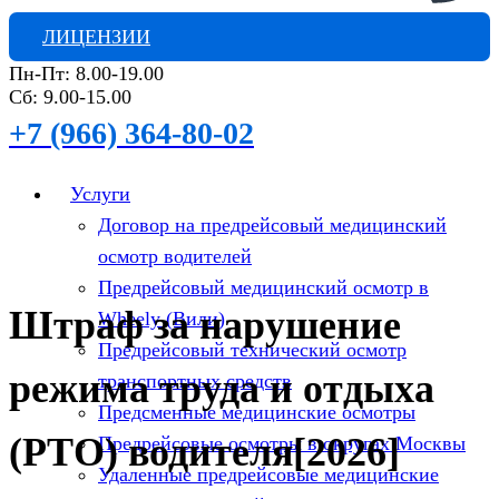
ЛИЦЕНЗИИ
Пн-Пт: 8.00-19.00
Сб: 9.00-15.00
+7 (966) 364-80-02
Услуги
Договор на предрейсовый медицинский
осмотр водителей
Предрейсовый медицинский осмотр в
Штраф за нарушение
Wheely (Вили)
Предрейсовый технический осмотр
режима труда и отдыха
транспортных средств
Предсменные медицинские осмотры
(РТО) водителя[2026]
Предрейсовые осмотры в округах Москвы
Удаленные предрейсовые медицинские