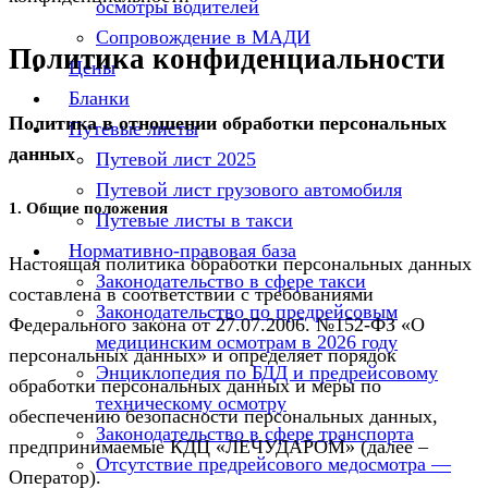
осмотры водителей
Сопровождение в МАДИ
Политика конфиденциальности
Цены
Бланки
Политика в отношении обработки персональных
Путевые листы
данных
Путевой лист 2025
Путевой лист грузового автомобиля
1. Общие положения
Путевые листы в такси
Нормативно-правовая база
Настоящая политика обработки персональных данных
Законодательство в сфере такси
составлена в соответствии с требованиями
Законодательство по предрейсовым
Федерального закона от 27.07.2006. №152-ФЗ «О
медицинским осмотрам в 2026 году
персональных данных» и определяет порядок
Энциклопедия по БДД и предрейсовому
обработки персональных данных и меры по
техническому осмотру
обеспечению безопасности персональных данных,
Законодательство в сфере транспорта
предпринимаемые КДЦ «ЛЕЧУДАРОМ» (далее –
Отсутствие предрейсового медосмотра —
Оператор).