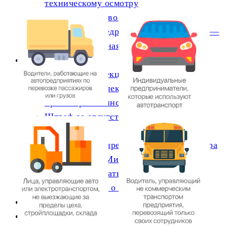
техническому осмотру
Законодательство в сфере транспорта
Отсутствие предрейсового медосмотра —
штрафы, судебная практика
Информация
Трудовая инспекция
Налоговая инспекция
Транспортная инспекция
Штраф за отсутствие путевого листа в
2026 году
Новый штамп предрейсового медосмотра
2025г. Приказ Минздрава № 266н от 30
мая 2023г.-скачать полный текст, обзор
Постановление о проверке МАДИ
Публикации
О компании