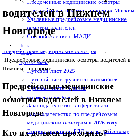
Предсменные медицинские осмотры
водителей в Нижнем
Предрейсовые осмотры в округах Москвы
Удаленные предрейсовые медицинские
Новгороде
осмотры водителей
Сопровождение в МАДИ
Цены
предрейсовые медицинские осмотры
→
Бланки
Предрейсовые медицинские осмотры водителей в
Путевые листы
Нижнем Новгороде
Путевой лист 2025
Путевой лист грузового автомобиля
Предрейсовые медицинские
Путевые листы в такси
осмотры водителей в Нижнем
Нормативно-правовая база
Законодательство в сфере такси
Новгороде
Законодательство по предрейсовым
медицинским осмотрам в 2026 году
Энциклопедия по БДД и предрейсовому
Кто их должен проходить?