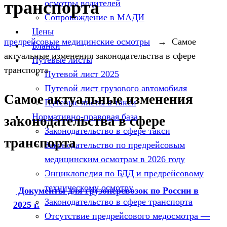
транспорта
осмотры водителей
Сопровождение в МАДИ
Цены
предрейсовые медицинские осмотры
→
Самое
Бланки
актуальные изменения законодательства в сфере
Путевые листы
транспорта
Путевой лист 2025
Путевой лист грузового автомобиля
Самое актуальные изменения
Путевые листы в такси
Нормативно-правовая база
законодательства в сфере
Законодательство в сфере такси
транспорта
Законодательство по предрейсовым
медицинским осмотрам в 2026 году
Энциклопедия по БДД и предрейсовому
техническому осмотру
Документы для грузоперевозок по России в
Законодательство в сфере транспорта
2025 г.
Отсутствие предрейсового медосмотра —