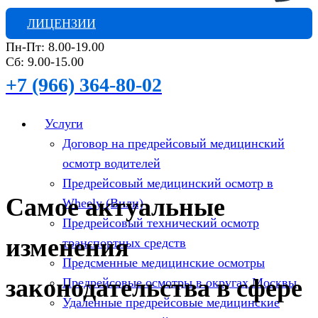
ЛИЦЕНЗИИ
Пн-Пт: 8.00-19.00
Сб: 9.00-15.00
+7 (966) 364-80-02
Услуги
Договор на предрейсовый медицинский
осмотр водителей
Предрейсовый медицинский осмотр в
Самое актуальные
Wheely (Вили)
Предрейсовый технический осмотр
изменения
транспортных средств
Предсменные медицинские осмотры
законодательства в сфере
Предрейсовые осмотры в округах Москвы
Удаленные предрейсовые медицинские