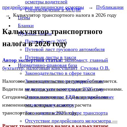
осмотры водителей
предрейсовые медицинские осмотры
→
Публикации
Сопровождение в МАДИ
→
Калькулятор транспортного налога в 2026 году
Цены
Бланки
Калькулятор транспортного
Путевые листы
Путевой лист 2025
налога в 2026 году
Путевой лист грузового автомобиля
Путевые листы в такси
Автор экспертной статьи:
экономист, главный
Нормативно-правовая база
бухгалтер, налоговый консультант Стулова О.В.
Законодательство в сфере такси
Законодательство по предрейсовым
Налоговое законодательство регулярно обновляется.
медицинским осмотрам в 2026 году
Водители не всегда успевают следить за изменениями.
Энциклопедия по БДД и предрейсовому
Сегодня мы познакомим вас с самыми важными
техническому осмотру
изменениями, которые касаются расчета
Законодательство в сфере транспорта
транспортного налога в 2026 году.
Отсутствие предрейсового медосмотра —
Расчет транспортного налога в калькуляторе