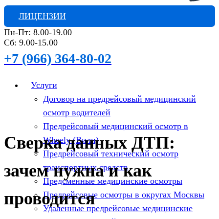
ЛИЦЕНЗИИ
Пн-Пт: 8.00-19.00
Сб: 9.00-15.00
+7 (966) 364-80-02
Услуги
Договор на предрейсовый медицинский
осмотр водителей
Предрейсовый медицинский осмотр в
Сверка данных ДТП:
Wheely (Вили)
Предрейсовый технический осмотр
зачем нужна и как
транспортных средств
Предсменные медицинские осмотры
проводится
Предрейсовые осмотры в округах Москвы
Удаленные предрейсовые медицинские