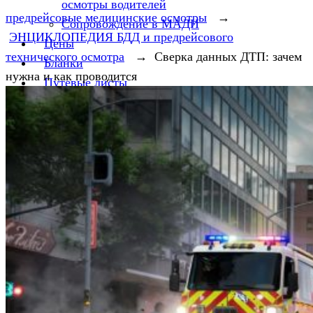
осмотры водителей
предрейсовые медицинские осмотры
→
Сопровождение в МАДИ
ЭНЦИКЛОПЕДИЯ БДД и предрейсового
Цены
технического осмотра
→
Сверка данных ДТП: зачем
Бланки
нужна и как проводится
Путевые листы
Путевой лист 2025
Путевой лист грузового автомобиля
Путевые листы в такси
Нормативно-правовая база
Законодательство в сфере такси
Законодательство по предрейсовым
медицинским осмотрам в 2026 году
Энциклопедия по БДД и предрейсовому
техническому осмотру
Законодательство в сфере транспорта
Отсутствие предрейсового медосмотра —