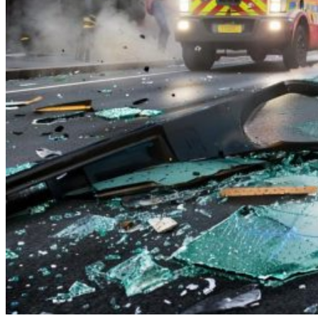
штрафы, судебная практика
Информация
Трудовая инспекция
Налоговая инспекция
Транспортная инспекция
Штраф за отсутствие путевого листа в 2026
году
Новый штамп предрейсового медосмотра
2025г. Приказ Минздрава № 266н от 30 мая
2023г.-скачать полный текст, обзор
Постановление о проверке МАДИ
Публикации
О компании
Контакты