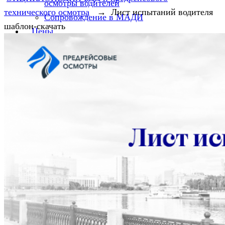
осмотры водителей
технического осмотра
→
Лист испытаний водителя
Сопровождение в МАДИ
шаблон-скачать
Цены
Бланки
Путевые листы
Путевой лист 2025
Путевой лист грузового автомобиля
Путевые листы в такси
Нормативно-правовая база
Законодательство в сфере такси
Законодательство по предрейсовым
медицинским осмотрам в 2026 году
Энциклопедия по БДД и предрейсовому
техническому осмотру
Законодательство в сфере транспорта
Отсутствие предрейсового медосмотра —