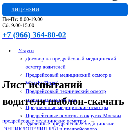
ЛИЦЕНЗИИ
Пн-Пт: 8.00-19.00
Сб: 9.00-15.00
+7 (966) 364-80-02
Услуги
Договор на предрейсовый медицинский
осмотр водителей
Предрейсовый медицинский осмотр в
Лист испытаний
Wheely (Вили)
Предрейсовый технический осмотр
водителя шаблон-скачать
транспортных средств
Предсменные медицинские осмотры
Предрейсовые осмотры в округах Москвы
предрейсовые медицинские осмотры
→
Удаленные предрейсовые медицинские
ЭНЦИКЛОПЕДИЯ БДД и предрейсового