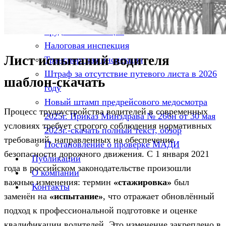
штрафы, судебная практика
Информация
Трудовая инспекция
Налоговая инспекция
Лист испытаний водителя
Транспортная инспекция
Штраф за отсутствие путевого листа в 2026
шаблон-скачать
году
Новый штамп предрейсового медосмотра
Процесс трудоустройства водителей в современных
2025г. Приказ Минздрава № 266н от 30 мая
условиях требует строгого соблюдения нормативных
2023г.-скачать полный текст, обзор
требований, направленных на обеспечение
Постановление о проверке МАДИ
безопасности дорожного движения. С 1 января 2021
Публикации
года в российском законодательстве произошли
О компании
важные изменения: термин
«стажировка»
был
Контакты
заменён на
«испытание»
, что отражает обновлённый
подход к профессиональной подготовке и оценке
квалификации водителей. Это изменение закреплено в