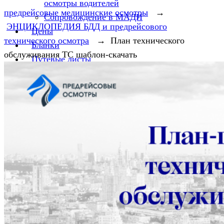
осмотры водителей
предрейсовые медицинские осмотры
→
Сопровождение в МАДИ
ЭНЦИКЛОПЕДИЯ БДД и предрейсового
Цены
технического осмотра
→
План технического
Бланки
обслуживания ТС шаблон-скачать
Путевые листы
Путевой лист 2025
Путевой лист грузового автомобиля
Путевые листы в такси
Нормативно-правовая база
Законодательство в сфере такси
Законодательство по предрейсовым
медицинским осмотрам в 2026 году
Энциклопедия по БДД и предрейсовому
техническому осмотру
Законодательство в сфере транспорта
Отсутствие предрейсового медосмотра —