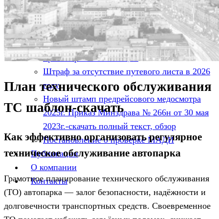
штрафы, судебная практика
Информация
Трудовая инспекция
Налоговая инспекция
Транспортная инспекция
Штраф за отсутствие путевого листа в 2026
План технического обслуживания
году
Новый штамп предрейсового медосмотра
ТС шаблон-скачать
2025г. Приказ Минздрава № 266н от 30 мая
2023г.-скачать полный текст, обзор
Как эффективно организовать регулярное
Постановление о проверке МАДИ
техническое обслуживание автопарка
Публикации
О компании
Грамотное планирование технического обслуживания
Контакты
(ТО) автопарка — залог безопасности, надёжности и
долговечности транспортных средств. Своевременное