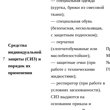
— специальная одежда
(куртка, брюки из смесовой
ткани);
— специальная обувь
(безопасная, нескользящая,
с защитным подноском);
— перчатки
Средства
(хлопчатобумажные или
П
индивидуальной
маслобензостойкие);
М
7
защиты (СИЗ) и
— защитные очки (при
№
порядок их
работе с техническими
Г
применения
жидкостями);
— респиратор (при работе в
условиях загазованности).
СИЗ выдаются на
основании приказа и