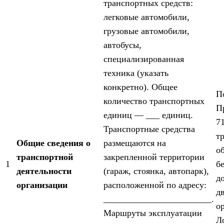
транспортных средств:
легковые автомобили,
грузовые автомобили,
автобусы,
специализированная
техника (указать
конкретно). Общее
П
количество транспортных
П
единиц — ___ единиц.
7
Транспортные средства
т
Общие сведения о
размещаются на
о
транспортной
закрепленной территории
1
б
деятельности
(гараж, стоянка, автопарк),
д
организации
расположенной по адресу:
д
________________________.
о
Маршруты эксплуатации
Л