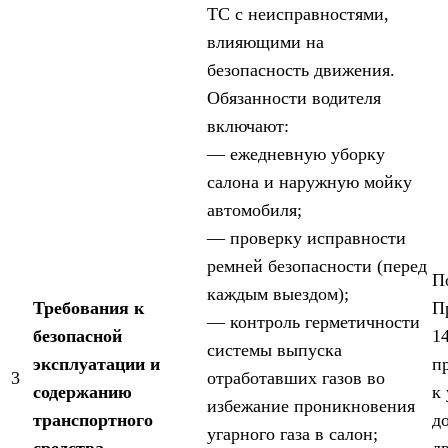
ТС с неисправностями,
влияющими на
безопасность движения.
Обязанности водителя
включают:
— ежедневную уборку
салона и наружную мойку
автомобиля;
— проверку исправности
ремней безопасности (перед
П
каждым выездом);
Требования к
П
— контроль герметичности
безопасной
1
системы выпуска
эксплуатации и
п
3
отработавших газов во
содержанию
к
избежание проникновения
транспортного
д
угарного газа в салон;