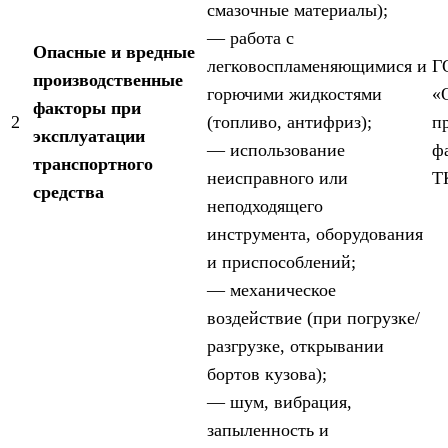
смазочные материалы);
— работа с
Опасные и вредные
легковоспламеняющимися и
Г
производственные
горючими жидкостями
«
факторы при
2
(топливо, антифриз);
п
эксплуатации
— использование
ф
транспортного
неисправного или
Т
средства
неподходящего
инструмента, оборудования
и приспособлений;
— механическое
воздействие (при погрузке/
разгрузке, открывании
бортов кузова);
— шум, вибрация,
запыленность и