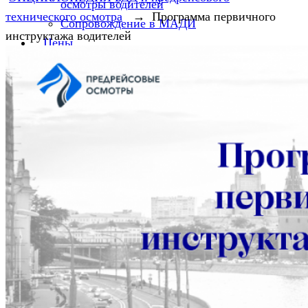
осмотры водителей
технического осмотра
→
Программа первичного
Сопровождение в МАДИ
инструктажа водителей
Цены
Бланки
Путевые листы
Путевой лист 2025
Путевой лист грузового автомобиля
Путевые листы в такси
Нормативно-правовая база
Законодательство в сфере такси
Законодательство по предрейсовым
медицинским осмотрам в 2026 году
Энциклопедия по БДД и предрейсовому
техническому осмотру
Законодательство в сфере транспорта
Отсутствие предрейсового медосмотра —