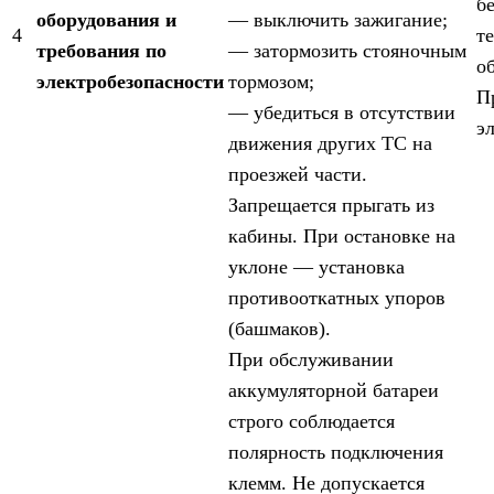
б
оборудования и
— выключить зажигание;
4
т
требования по
— затормозить стояночным
о
электробезопасности
тормозом;
П
— убедиться в отсутствии
э
движения других ТС на
проезжей части.
Запрещается прыгать из
кабины. При остановке на
уклоне — установка
противооткатных упоров
(башмаков).
При обслуживании
аккумуляторной батареи
строго соблюдается
полярность подключения
клемм. Не допускается