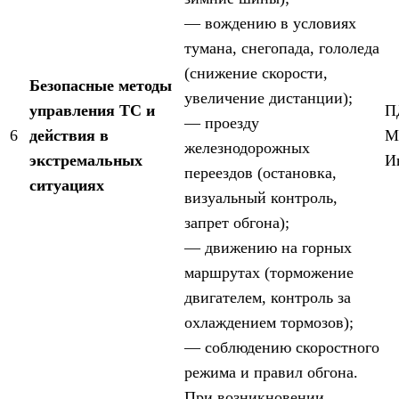
— вождению в условиях
тумана, снегопада, гололеда
(снижение скорости,
Безопасные методы
увеличение дистанции);
управления ТС и
П
— проезду
6
действия в
М
железнодорожных
экстремальных
И
переездов (остановка,
ситуациях
визуальный контроль,
запрет обгона);
— движению на горных
маршрутах (торможение
двигателем, контроль за
охлаждением тормозов);
— соблюдению скоростного
режима и правил обгона.
При возникновении