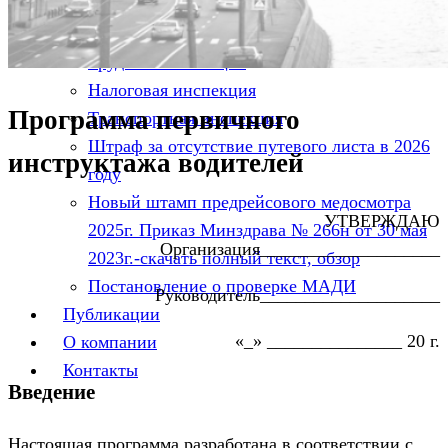
штрафы, судебная практика
Информация
Трудовая инспекция
Налоговая инспекция
Программа первичного
Транспортная инспекция
Штраф за отсутствие путевого листа в 2026
инструктажа водителей
году
Новый штамп предрейсового медосмотра
УТВЕРЖДАЮ
2025г. Приказ Минздрава № 266н от 30 мая
Организация____________________
2023г.-скачать полный текст, обзор
Постановление о проверке МАДИ
Руководитель____________________
Публикации
«_» _______________ 20 г.
О компании
Контакты
Введение
Настоящая программа разработана в соответствии с