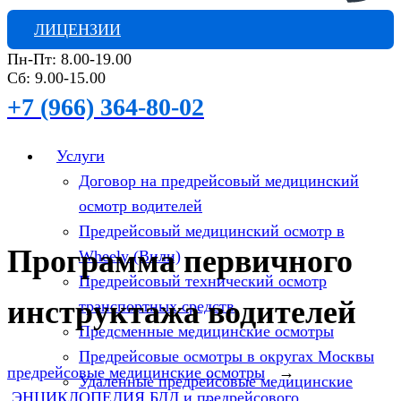
ЛИЦЕНЗИИ
Пн-Пт: 8.00-19.00
Сб: 9.00-15.00
+7 (966) 364-80-02
Услуги
Договор на предрейсовый медицинский
осмотр водителей
Предрейсовый медицинский осмотр в
Программа первичного
Wheely (Вили)
Предрейсовый технический осмотр
инструктажа водителей
транспортных средств
Предсменные медицинские осмотры
Предрейсовые осмотры в округах Москвы
предрейсовые медицинские осмотры
→
Удаленные предрейсовые медицинские
ЭНЦИКЛОПЕДИЯ БДД и предрейсового