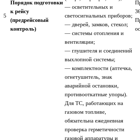
Порядок подготовки
П
— осветительных и
к рейсу
36
5
светосигнальных приборов;
(предрейсовый
П
— дверей, замков, стекол;
контроль)
о
— системы отопления и
вентиляции;
— глушителя и соединений
выхлопной системы;
— комплектности (аптечка,
огнетушитель, знак
аварийной остановки,
противооткатные упоры).
Для ТС, работающих на
газовом топливе,
обязательна ежедневная
проверка герметичности
газовой аппаратуры и