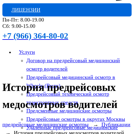
ЛИЦЕНЗИИ
Пн-Пт: 8.00-19.00
Сб: 9.00-15.00
+7 (966) 364-80-02
Услуги
Договор на предрейсовый медицинский
осмотр водителей
Предрейсовый медицинский осмотр в
История предрейсовых
Wheely (Вили)
Предрейсовый технический осмотр
медосмотров водителей
транспортных средств
Предсменные медицинские осмотры
Предрейсовые осмотры в округах Москвы
предрейсовые медицинские осмотры
→
Публикации
Удаленные предрейсовые медицинские
→
История предрейсовых медосмотров водителей