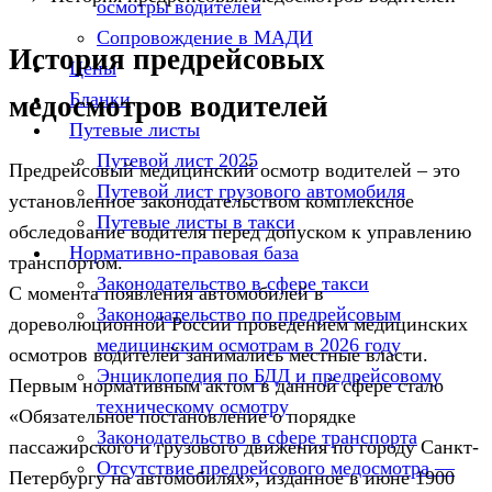
осмотры водителей
Сопровождение в МАДИ
История предрейсовых
Цены
Бланки
медосмотров водителей
Путевые листы
Путевой лист 2025
Предрейсовый медицинский осмотр водителей – это
Путевой лист грузового автомобиля
установленное законодательством комплексное
Путевые листы в такси
обследование водителя перед допуском к управлению
Нормативно-правовая база
транспортом.
Законодательство в сфере такси
С момента появления автомобилей в
Законодательство по предрейсовым
дореволюционной России проведением медицинских
медицинским осмотрам в 2026 году
осмотров водителей занимались местные власти.
Энциклопедия по БДД и предрейсовому
Первым нормативным актом в данной сфере стало
техническому осмотру
«Обязательное постановление о порядке
Законодательство в сфере транспорта
пассажирского и грузового движения по городу Санкт-
Отсутствие предрейсового медосмотра —
Петербургу на автомобилях», изданное в июне 1900