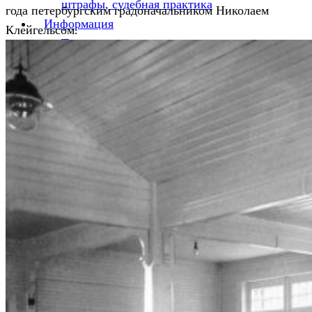
штрафы, судебная практика
года петербургским градоначальником Николаем
Информация
Клейгельсом.
Трудовая инспекция
Налоговая инспекция
Транспортная инспекция
Штраф за отсутствие путевого листа в 2026
году
Новый штамп предрейсового медосмотра
2025г. Приказ Минздрава № 266н от 30 мая
2023г.-скачать полный текст, обзор
Постановление о проверке МАДИ
Публикации
О компании
Контакты