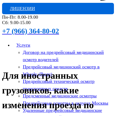
ЛИЦЕНЗИИ
Пн-Пт: 8.00-19.00
Сб: 9.00-15.00
+7 (966) 364-80-02
Услуги
Договор на предрейсовый медицинский
осмотр водителей
Предрейсовый медицинский осмотр в
Для иностранных
Wheely (Вили)
Предрейсовый технический осмотр
грузовиков, какие
транспортных средств
Предсменные медицинские осмотры
изменения проезда по
Предрейсовые осмотры в округах Москвы
Удаленные предрейсовые медицинские