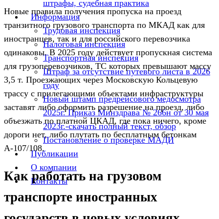
штрафы, судебная практика
Новые правила получения пропуска на проезд
Информация
транзитного грузового транспорта по МКАД как для
Трудовая инспекция
иностранцев, так и для российского перевозчика
Налоговая инспекция
одинаковы. В 2025 году действует пропускная система
Транспортная инспекция
для грузоперевозчиков, ТС которых превышают массу
Штраф за отсутствие путевого листа в 2026
3,5 т. Проезжающих через Московскую Кольцевую
году
трассу с прилегающими объектами инфраструктуры
Новый штамп предрейсового медосмотра
заставят либо оформить разрешение на проезд, либо
2025г. Приказ Минздрава № 266н от 30 мая
объезжать по платной ЦКАД, где пока ничего, кроме
2023г.-скачать полный текст, обзор
дороги нет, либо плутать по бесплатным бетонкам
Постановление о проверке МАДИ
А-107/108.
Публикации
О компании
Как работать на грузовом
Контакты
транспорте иностранных
государств в новых условиях