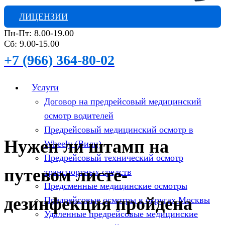
ЛИЦЕНЗИИ
Пн-Пт: 8.00-19.00
Сб: 9.00-15.00
+7 (966) 364-80-02
Услуги
Договор на предрейсовый медицинский
осмотр водителей
Предрейсовый медицинский осмотр в
Нужен ли штамп на
Wheely (Вили)
Предрейсовый технический осмотр
путевом листе-
транспортных средств
Предсменные медицинские осмотры
дезинфекция пройдена
Предрейсовые осмотры в округах Москвы
Удаленные предрейсовые медицинские