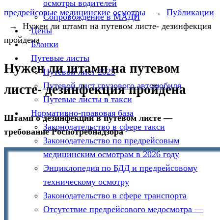
осмотры водителей
предрейсовые медицинские осмотры
→
Публикации
Сопровождение в МАДИ
→
Нужен ли штамп на путевом листе- дезинфекция
Цены
пройдена
Бланки
Путевые листы
Нужен ли штамп на путевом
Путевой лист 2025
Путевой лист грузового автомобиля
листе- дезинфекция пройдена
Путевые листы в такси
Нормативно-правовая база
Штамп о дезинфекции в путевом листе —
Законодательство в сфере такси
требование Роспотребнадзора
Законодательство по предрейсовым
медицинским осмотрам в 2026 году
Энциклопедия по БДД и предрейсовому
техническому осмотру
Законодательство в сфере транспорта
Отсутствие предрейсового медосмотра —