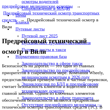
осмотры водителей
предрейсовые медицинские осмотры
→
Сопровождение в МАДИ
Предрейсовый технический осмотр транспортных
Цены
средств
→
Предрейсовый технический осмотр в
Бланки
Вили
Путевые листы
Путевой лист 2025
Предрейсовый технический
Путевой лист грузового автомобиля
Путевые листы в такси
осмотр в Вили
Нормативно-правовая база
Законодательство в сфере такси
Безопасность на дорогах — это один из главных
Законодательство по предрейсовым
приоритетов в современном мире. Компания Wheely,
медицинским осмотрам в 2026 году
предоставляющая премиум-такси и частные перевозки,
Энциклопедия по БДД и предрейсовому
считает безопасность клиентов и водителей своей
техническому осмотру
главной заботой. Одним из ключевых элементов
Законодательство в сфере транспорта
обеспечения безопасности являются предрейсовые
Отсутствие предрейсового медосмотра —
технические осмотры транспортных средств (ТС). В