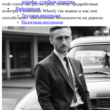
штрафы, судебная практика
этой статье мы рассмотрим, почему предрейсовые
Информация
осмотры в компании Wheely так важны и как они
Трудовая инспекция
способствуют обеспечению безопасности на дорогах.
Налоговая инспекция
Транспортная инспекция
Штраф за отсутствие путевого листа в 2026
году
Новый штамп предрейсового медосмотра
2025г. Приказ Минздрава № 266н от 30 мая
2023г.-скачать полный текст, обзор
Постановление о проверке МАДИ
Публикации
О компании
Контакты