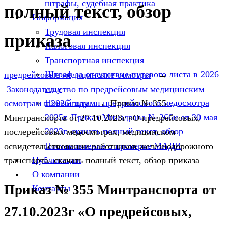
штрафы, судебная практика
полный текст, обзор
Информация
Трудовая инспекция
приказа
Налоговая инспекция
Транспортная инспекция
Штраф за отсутствие путевого листа в 2026
предрейсовые медицинские осмотры
→
году
Законодательство по предрейсовым медицинским
Новый штамп предрейсового медосмотра
осмотрам в 2026 году
→
Приказ № 355
2025г. Приказ Минздрава № 266н от 30 мая
Минтранспорта от 27.10.2023г «О предрейсовых,
2023г.-скачать полный текст, обзор
послерейсовых медосмотрах, медицинском
Постановление о проверке МАДИ
освидетельствовании работников железнодорожного
Публикации
транспорта- скачать полный текст, обзор приказа
О компании
Приказ № 355 Минтранспорта от
Контакты
27.10.2023г «О предрейсовых,