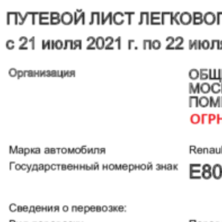
штрафы, судебная практика
Информация
Трудовая инспекция
Налоговая инспекция
Транспортная инспекция
Штраф за отсутствие путевого листа в 2026
году
Новый штамп предрейсового медосмотра
2025г. Приказ Минздрава № 266н от 30 мая
2023г.-скачать полный текст, обзор
Постановление о проверке МАДИ
Публикации
О компании
Контакты