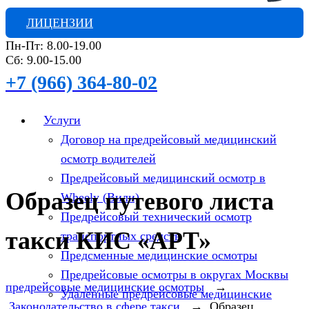
ЛИЦЕНЗИИ
Пн-Пт: 8.00-19.00
Сб: 9.00-15.00
+7 (966) 364-80-02
Услуги
Договор на предрейсовый медицинский
осмотр водителей
Предрейсовый медицинский осмотр в
Образец путевого листа
Wheely (Вили)
Предрейсовый технический осмотр
такси КИС «АРТ»
транспортных средств
Предсменные медицинские осмотры
Предрейсовые осмотры в округах Москвы
предрейсовые медицинские осмотры
→
Удаленные предрейсовые медицинские
Законодательство в сфере такси
→
Образец