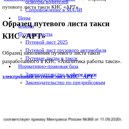
осмотры водителей
путевого листа такси КИС «АРТ»
Сопровождение в МАДИ
Цены
Образец путевого листа такси
Бланки
Путевые листы
КИС «АРТ»
Путевой лист 2025
Путевой лист грузового автомобиля
Образец заполнения путевого листа такси
Путевые листы в такси
разработанного в КИС «Аналитика работы такси».
Нормативно-правовая база
Законодательство в сфере такси
электронный путевой лист КИС "АРТ"
Законодательство по предрейсовым
медицинским осмотрам в 2026 году
Энциклопедия по БДД и предрейсовому
техническому осмотру
Законодательство в сфере транспорта
Отсутствие предрейсового медосмотра —