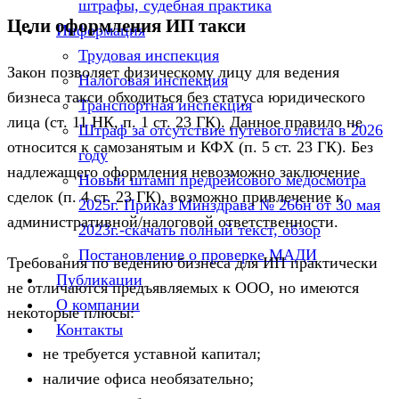
штрафы, судебная практика
Цели оформления ИП такси
Информация
Трудовая инспекция
Закон позволяет физическому лицу для ведения
Налоговая инспекция
бизнеса такси обходиться без статуса юридического
Транспортная инспекция
лица (ст. 11 НК, п. 1 ст. 23 ГК). Данное правило не
Штраф за отсутствие путевого листа в 2026
относится к самозанятым и КФХ (п. 5 ст. 23 ГК). Без
году
надлежащего оформления невозможно заключение
Новый штамп предрейсового медосмотра
сделок (п. 4 ст. 23 ГК), возможно привлечение к
2025г. Приказ Минздрава № 266н от 30 мая
административной/налоговой ответственности.
2023г.-скачать полный текст, обзор
Постановление о проверке МАДИ
Требования по ведению бизнеса для ИП практически
Публикации
не отличаются предъявляемых к ООО, но имеются
О компании
некоторые плюсы:
Контакты
не требуется уставной капитал;
наличие офиса необязательно;