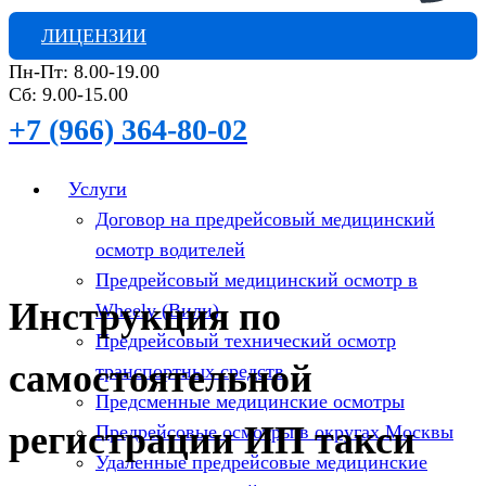
ЛИЦЕНЗИИ
Пн-Пт: 8.00-19.00
Сб: 9.00-15.00
+7 (966) 364-80-02
Услуги
Договор на предрейсовый медицинский
осмотр водителей
Предрейсовый медицинский осмотр в
Инструкция по
Wheely (Вили)
Предрейсовый технический осмотр
самостоятельной
транспортных средств
Предсменные медицинские осмотры
регистрации ИП такси
Предрейсовые осмотры в округах Москвы
Удаленные предрейсовые медицинские