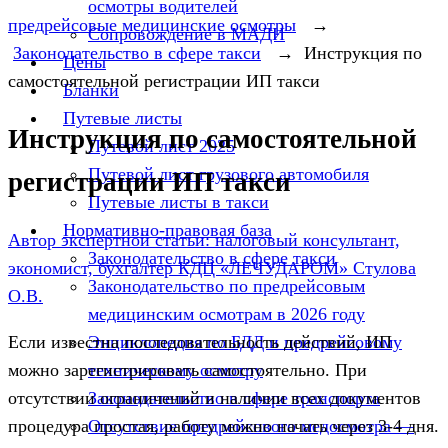
осмотры водителей
предрейсовые медицинские осмотры
→
Сопровождение в МАДИ
Законодательство в сфере такси
→
Инструкция по
Цены
самостоятельной регистрации ИП такси
Бланки
Путевые листы
Инструкция по самостоятельной
Путевой лист 2025
Путевой лист грузового автомобиля
регистрации ИП такси
Путевые листы в такси
Нормативно-правовая база
Автор экспертной статьи: налоговый консультант,
Законодательство в сфере такси
экономист, бухгалтер КДЦ «ЛЕЧУДАРОМ» Стулова
Законодательство по предрейсовым
О.В.
медицинским осмотрам в 2026 году
Энциклопедия по БДД и предрейсовому
Если известна последовательность действий, ИП
техническому осмотру
можно зарегистрировать самостоятельно. При
Законодательство в сфере транспорта
отсутствии ограничений и наличии всех документов
Отсутствие предрейсового медосмотра —
процедура простая, работу можно начать через 3-4 дня.