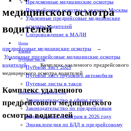
Предсменные медицинские осмотры
медицинского осмотра
Предрейсовые осмотры в округах Москвы
Удаленные предрейсовые медицинские
водителей
осмотры водителей
Сопровождение в МАДИ
Цены
предрейсовые медицинские осмотры
→
Бланки
Удаленные предрейсовые медицинские осмотры
Путевые листы
водителей
→
Комплекс удаленного предрейсового
Путевой лист 2025
медицинского осмотра водителей
Путевой лист грузового автомобиля
Путевые листы в такси
Комплекс удаленного
Нормативно-правовая база
Законодательство в сфере такси
предрейсового медицинского
Законодательство по предрейсовым
осмотра водителей
медицинским осмотрам в 2026 году
Энциклопедия по БДД и предрейсовому