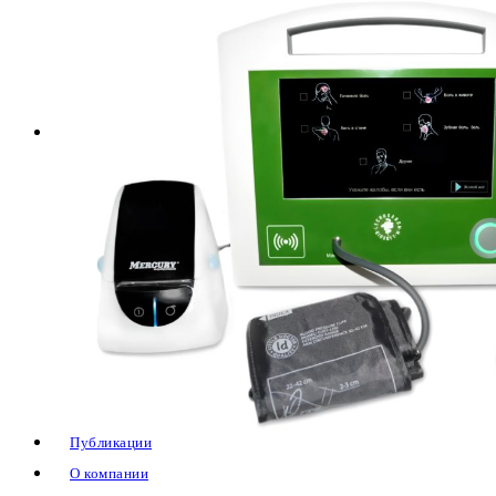
техническому осмотру
Законодательство в сфере транспорта
Отсутствие предрейсового медосмотра —
штрафы, судебная практика
Информация
Трудовая инспекция
Налоговая инспекция
Транспортная инспекция
Штраф за отсутствие путевого листа в
2026 году
Новый штамп предрейсового медосмотра
2025г. Приказ Минздрава № 266н от 30
мая 2023г.-скачать полный текст, обзор
Постановление о проверке МАДИ
Публикации
О компании